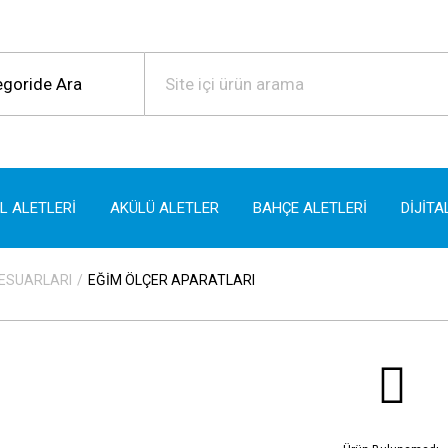
EL ALETLERİ
AKÜLÜ ALETLER
BAHÇE ALETLERİ
DİJİTA
SESUARLARI
EĞİM ÖLÇER APARATLARI