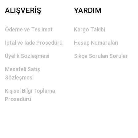
ALIŞVERİŞ
YARDIM
Ödeme ve Teslimat
Kargo Takibi
İptal ve İade Prosedürü
Hesap Numaraları
Üyelik Sözleşmesi
Sıkça Sorulan Sorular
Mesafeli Satış
Sözleşmesi
Kişisel Bilgi Toplama
Prosedürü