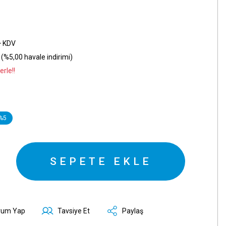
+ KDV
(%5,00 havale indirimi)
rle!!
%5
SEPETE EKLE
rum Yap
Tavsiye Et
Paylaş