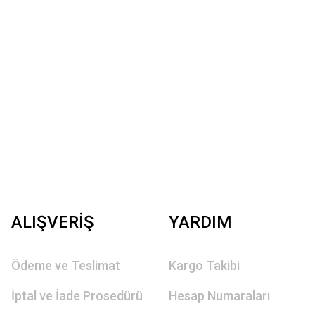
ALIŞVERİŞ
YARDIM
Ödeme ve Teslimat
Kargo Takibi
İptal ve İade Prosedürü
Hesap Numaraları