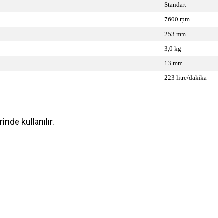
Standart
7600 rpm
253 mm
3,0 kg
13 mm
223 litre/dakika
nde kullanılır.
 yetersiz gördüğünüz noktaları öneri formunu kullanarak tarafımıza iletebilirsini
Bu ürüne ilk yorumu siz yapın!
Yorum Yaz