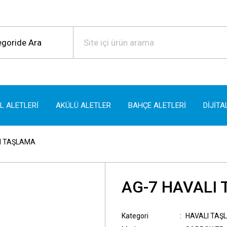
EL ALETLERİ
AKÜLÜ ALETLER
BAHÇE ALETLERİ
DİJİTA
I TAŞLAMA
AG-7 HAVALI
Kategori
HAVALI TAŞ