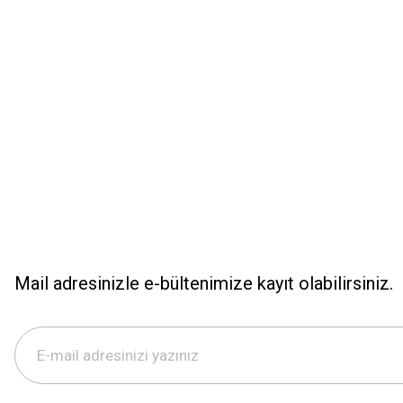
Ürün bilgilerinde hatalar bulunuyor.
Ürün fiyatı diğer sitelerden daha pahalı.
Bu ürüne benzer farklı alternatifler olmalı.
Mail adresinizle e-bültenimize kayıt olabilirsiniz.