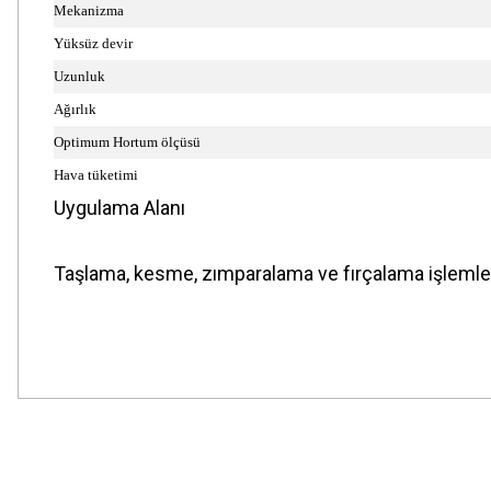
Mekanizma
Yüksüz devir
Uzunluk
Ağırlık
Optimum Hortum ölçüsü
Hava tüketimi
Uygulama Alanı
Taşlama, kesme, zımparalama ve fırçalama işlemleri
Bu ürünün fiyat bilgisi, resim, ürün açıklamalarında ve diğer konularda
Görüş ve önerileriniz için teşekkür ederiz.
Ürün resmi kalitesiz, bozuk veya görüntülenemiyor.
Ürün açıklamasında eksik bilgiler bulunuyor.