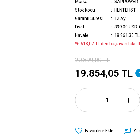
Marka
SAPPOWER
Stok Kodu
HLNTEHST
Garanti Süresi
12 Ay
Fiyat
399,00 USD 
Havale
18.861,35 TL 
*6.618,02 TL den başlayan taksitle
20.899,00 TL
19.854,05 TL
Yo