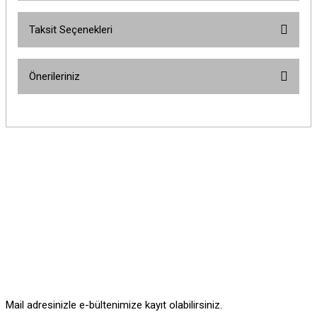
Taksit Seçenekleri
Bu ürüne ilk yorumu siz yapın!
Önerileriniz
Yorum Yaz
Bu ürünün fiyat bilgisi, resim, ürün açıklamalarında ve diğer konularda
yetersiz gördüğünüz noktaları öneri formunu kullanarak tarafımıza
iletebilirsiniz.
Görüş ve önerileriniz için teşekkür ederiz.
Ürün resmi kalitesiz, bozuk veya görüntülenemiyor.
Ürün açıklamasında eksik bilgiler bulunuyor.
Ürün bilgilerinde hatalar bulunuyor.
Ürün fiyatı diğer sitelerden daha pahalı.
Bu ürüne benzer farklı alternatifler olmalı.
Mail adresinizle e-bültenimize kayıt olabilirsiniz.