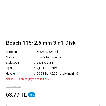
Bosch 115*2,5 mm 3in1 Disk
Kategori
KESME DİSKLERİ
Marka
Bosch Aksesuarlar
Stok Kodu
2608602388
Fiyat
2,05 EUR + KDV
Havale
60,58 TL (%5,00 havale indirimi)
*21,26 TL den başlayan taksitlerle!!
127,53 TL
63,77 TL
%50