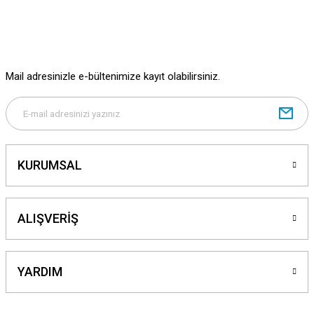
Ürün fiyatı diğer sitelerden daha pahalı.
Bu ürüne benzer farklı alternatifler olmalı.
Mail adresinizle e-bültenimize kayıt olabilirsiniz.
Gönder
KURUMSAL
ALIŞVERİŞ
YARDIM