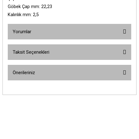
Göbek Çap mm: 22,23
Kalınlık mm: 2,5
Yorumlar
Taksit Seçenekleri
Bu ürüne ilk yorumu siz yapın!
Önerileriniz
Yorum Yaz
Bu ürünün fiyat bilgisi, resim, ürün açıklamalarında ve diğer konularda
yetersiz gördüğünüz noktaları öneri formunu kullanarak tarafımıza
iletebilirsiniz.
Görüş ve önerileriniz için teşekkür ederiz.
Ürün resmi kalitesiz, bozuk veya görüntülenemiyor.
Ürün açıklamasında eksik bilgiler bulunuyor.
Ürün bilgilerinde hatalar bulunuyor.