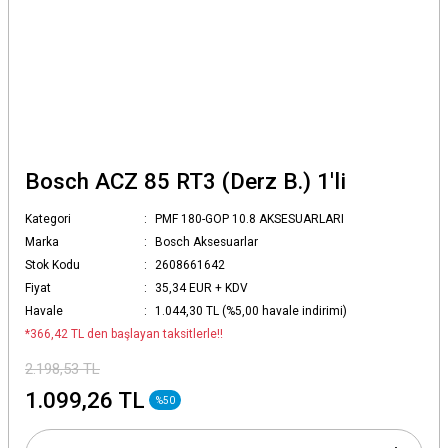
Bosch ACZ 85 RT3 (Derz B.) 1'li
Kategori
PMF 180-GOP 10.8 AKSESUARLARI
Marka
Bosch Aksesuarlar
Stok Kodu
2608661642
Fiyat
35,34 EUR + KDV
Havale
1.044,30 TL (%5,00 havale indirimi)
*366,42 TL den başlayan taksitlerle!!
2.198,53 TL
1.099,26 TL
%50