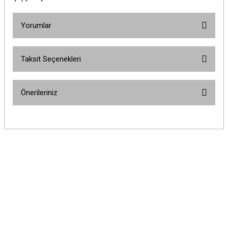
Yorumlar
Taksit Seçenekleri
Bu ürüne ilk yorumu siz yapın!
Önerileriniz
Yorum Yaz
Bu ürünün fiyat bilgisi, resim, ürün açıklamalarında ve diğer konularda
yetersiz gördüğünüz noktaları öneri formunu kullanarak tarafımıza
iletebilirsiniz.
Görüş ve önerileriniz için teşekkür ederiz.
Ürün resmi kalitesiz, bozuk veya görüntülenemiyor.
Ürün açıklamasında eksik bilgiler bulunuyor.
Ürün bilgilerinde hatalar bulunuyor.
Ürün fiyatı diğer sitelerden daha pahalı.