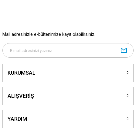
Ürün bilgilerinde hatalar bulunuyor.
Ürün fiyatı diğer sitelerden daha pahalı.
Bu ürüne benzer farklı alternatifler olmalı.
Mail adresinizle e-bültenimize kayıt olabilirsiniz.
Gönder
KURUMSAL
ALIŞVERİŞ
YARDIM