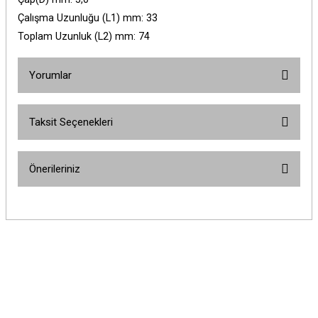
Çalışma Uzunluğu (L1) mm: 33
Toplam Uzunluk (L2) mm: 74
Yorumlar
Taksit Seçenekleri
Bu ürüne ilk yorumu siz yapın!
Önerileriniz
Yorum Yaz
Bu ürünün fiyat bilgisi, resim, ürün açıklamalarında ve diğer konularda
yetersiz gördüğünüz noktaları öneri formunu kullanarak tarafımıza
iletebilirsiniz.
Görüş ve önerileriniz için teşekkür ederiz.
Ürün resmi kalitesiz, bozuk veya görüntülenemiyor.
Ürün açıklamasında eksik bilgiler bulunuyor.