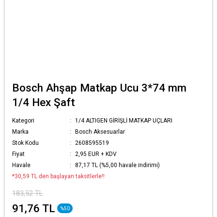
Bosch Ahşap Matkap Ucu 3*74 mm
1/4 Hex Şaft
Kategori
1/4 ALTIGEN GİRİŞLİ MATKAP UÇLARI
Marka
Bosch Aksesuarlar
Stok Kodu
2608595519
Fiyat
2,95 EUR + KDV
Havale
87,17 TL (%5,00 havale indirimi)
*30,59 TL den başlayan taksitlerle!!
183,52 TL
91,76 TL
%50