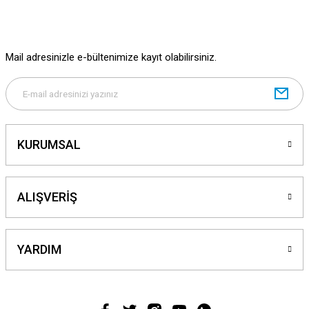
Ürün fiyatı diğer sitelerden daha pahalı.
Bu ürüne benzer farklı alternatifler olmalı.
Mail adresinizle e-bültenimize kayıt olabilirsiniz.
Gönder
KURUMSAL
ALIŞVERİŞ
YARDIM