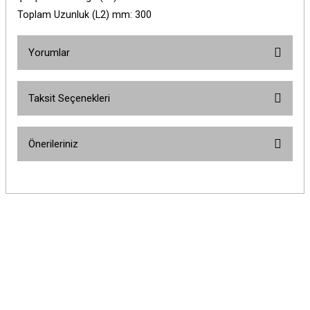
Toplam Uzunluk (L2) mm: 300
Yorumlar
Taksit Seçenekleri
Bu ürüne ilk yorumu siz yapın!
Önerileriniz
Yorum Yaz
Bu ürünün fiyat bilgisi, resim, ürün açıklamalarında ve diğer konularda
yetersiz gördüğünüz noktaları öneri formunu kullanarak tarafımıza
iletebilirsiniz.
Görüş ve önerileriniz için teşekkür ederiz.
Ürün resmi kalitesiz, bozuk veya görüntülenemiyor.
Ürün açıklamasında eksik bilgiler bulunuyor.
Ürün bilgilerinde hatalar bulunuyor.