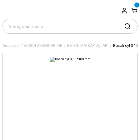
Anasayfa
BOSCH AKSESUARLAR
BETON MATKAP UÇLARI
Bosch cyl-3 1