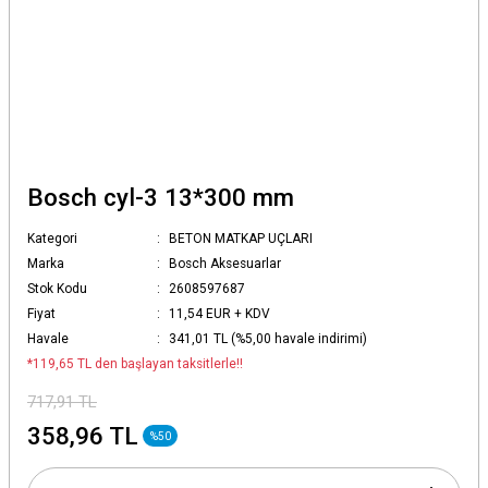
Bosch cyl-3 13*300 mm
Kategori
BETON MATKAP UÇLARI
Marka
Bosch Aksesuarlar
Stok Kodu
2608597687
Fiyat
11,54 EUR + KDV
Havale
341,01 TL (%5,00 havale indirimi)
*119,65 TL den başlayan taksitlerle!!
717,91 TL
358,96 TL
%50