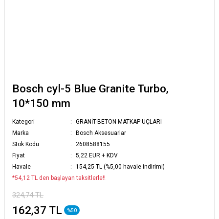
Bosch cyl-5 Blue Granite Turbo,
10*150 mm
Kategori
GRANİT-BETON MATKAP UÇLARI
Marka
Bosch Aksesuarlar
Stok Kodu
2608588155
Fiyat
5,22 EUR + KDV
Havale
154,25 TL (%5,00 havale indirimi)
*54,12 TL den başlayan taksitlerle!!
324,74 TL
162,37 TL
%50