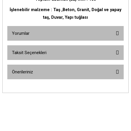
İşlenebilir malzeme : Taş ,Beton, Granit, Doğal ve yapay
taş, Duvar, Yapı tuğlası
Yorumlar
Taksit Seçenekleri
Bu ürüne ilk yorumu siz yapın!
Önerileriniz
Yorum Yaz
Bu ürünün fiyat bilgisi, resim, ürün açıklamalarında ve diğer konularda
yetersiz gördüğünüz noktaları öneri formunu kullanarak tarafımıza
iletebilirsiniz.
Görüş ve önerileriniz için teşekkür ederiz.
Ürün resmi kalitesiz, bozuk veya görüntülenemiyor.
Ürün açıklamasında eksik bilgiler bulunuyor.