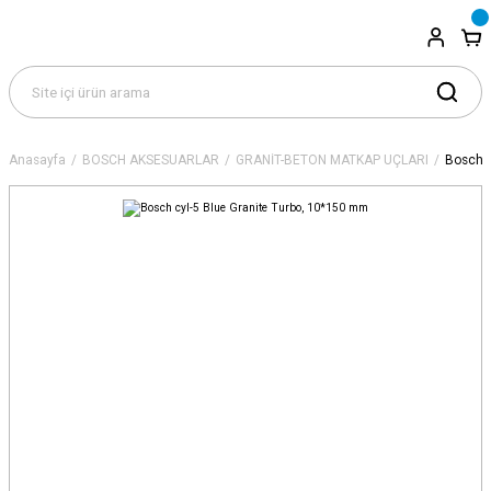
Anasayfa
BOSCH AKSESUARLAR
GRANİT-BETON MATKAP UÇLARI
Bosch c