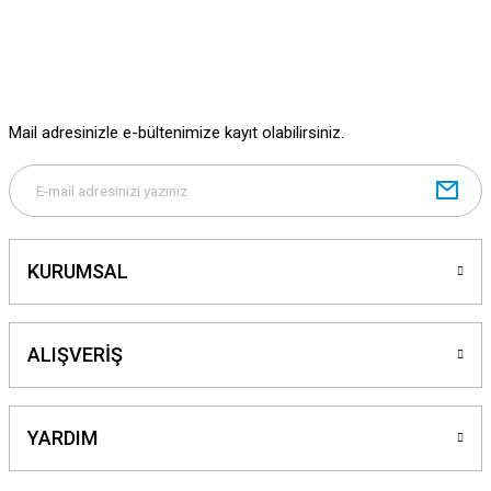
Ürün bilgilerinde hatalar bulunuyor.
Ürün fiyatı diğer sitelerden daha pahalı.
Bu ürüne benzer farklı alternatifler olmalı.
Mail adresinizle e-bültenimize kayıt olabilirsiniz.
Gönder
KURUMSAL
ALIŞVERİŞ
YARDIM