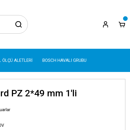
L ÖLÇÜ ALETLERİ
BOSCH HAVALI GRUBU
rd PZ 2*49 mm 1'li
uarlar
KDV