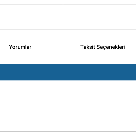
Yorumlar
Taksit Seçenekleri
 yetersiz gördüğünüz noktaları öneri formunu kullanarak tarafımıza iletebilirsini
Bu ürüne ilk yorumu siz yapın!