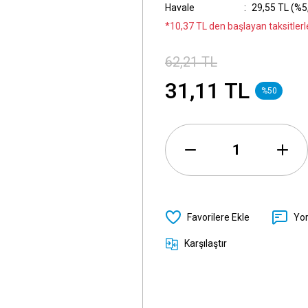
Havale
29,55 TL (%5,
*10,37 TL den başlayan taksitlerle
62,21 TL
31,11 TL
%50
Yo
Karşılaştır