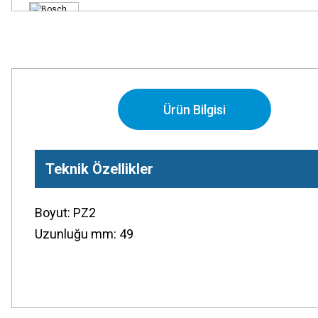
Ürün Bilgisi
Teknik Özellikler
Boyut: PZ2
Uzunluğu mm: 49
Bu ürünün fiyat bilgisi, resim, ürün açıklamalarında ve diğer konularda
Görüş ve önerileriniz için teşekkür ederiz.