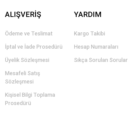
ALIŞVERİŞ
YARDIM
Ödeme ve Teslimat
Kargo Takibi
İptal ve İade Prosedürü
Hesap Numaraları
Üyelik Sözleşmesi
Sıkça Sorulan Sorular
Mesafeli Satış
Sözleşmesi
Kişisel Bilgi Toplama
Prosedürü