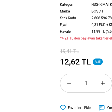
Kategori
HSS-R MATK
Marka
BOSCH
Stok Kodu
2 608 596 7
Fiyat
0,31 EUR + 
Havale
11,99 TL (%5,
*4,21 TL den başlayan taksitlerle!
19,41 TL
12,62 TL
%35
Yo