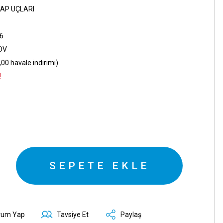
AP UÇLARI
86
KDV
00 havale indirimi)
!
SEPETE EKLE
rum Yap
Tavsiye Et
Paylaş