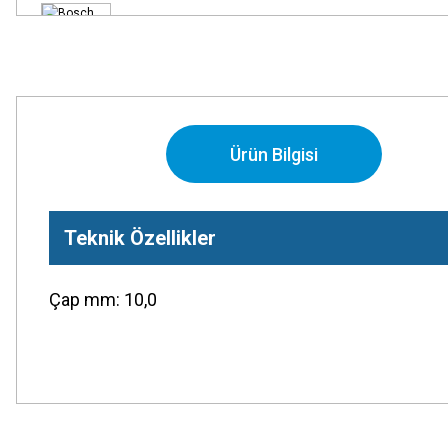
Ürün Bilgisi
Teknik Özellikler
Çap mm: 10,0
Bu ürünün fiyat bilgisi, resim, ürün açıklamalarında ve diğer konularda
Görüş ve önerileriniz için teşekkür ederiz.