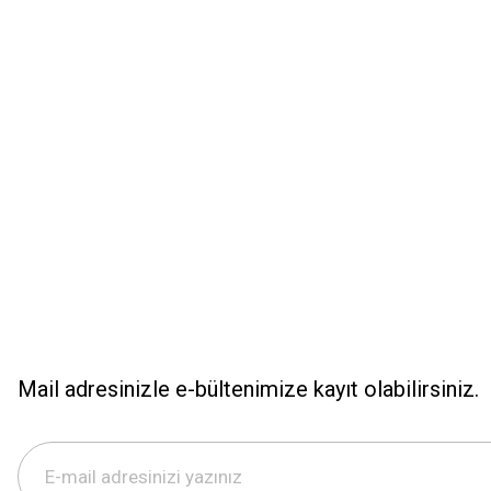
Ürün resmi kalitesiz, bozuk veya görüntülenemiyor.
Ürün açıklamasında eksik bilgiler bulunuyor.
Ürün bilgilerinde hatalar bulunuyor.
Ürün fiyatı diğer sitelerden daha pahalı.
Bu ürüne benzer farklı alternatifler olmalı.
Mail adresinizle e-bültenimize kayıt olabilirsiniz.