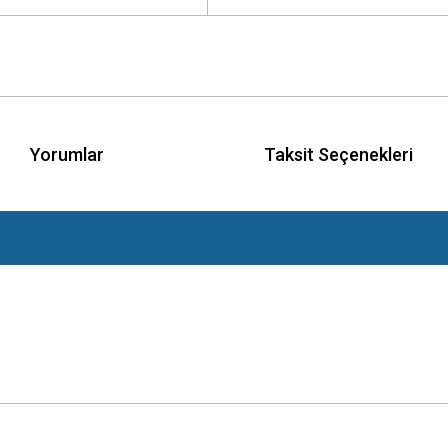
Yorumlar
Taksit Seçenekleri
 yetersiz gördüğünüz noktaları öneri formunu kullanarak tarafımıza iletebilirsini
Bu ürüne ilk yorumu siz yapın!