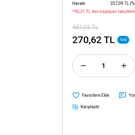
Havale
257,09 TL (%5
*90,21 TL den başlayan taksitlerle
451,03 TL
270,62 TL
%40
Yo
Karşılaştır