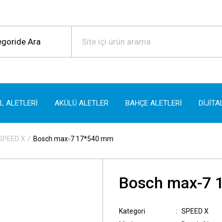
EL ALETLERİ
AKÜLÜ ALETLER
BAHÇE ALETLERİ
DİJİTA
SPEED X
Bosch max-7 17*540 mm
Bosch max-7 
Kategori
SPEED X