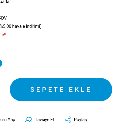
uarlar
 KDV
%5,00 havale indirimi)
le!!
SEPETE EKLE
rum Yap
Tavsiye Et
Paylaş