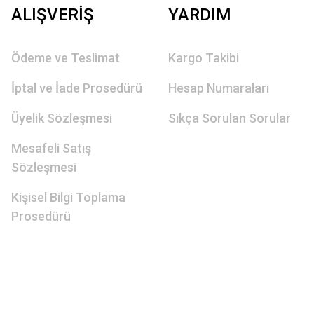
ALIŞVERİŞ
YARDIM
Ödeme ve Teslimat
Kargo Takibi
İptal ve İade Prosedürü
Hesap Numaraları
Üyelik Sözleşmesi
Sıkça Sorulan Sorular
Mesafeli Satış
Sözleşmesi
Kişisel Bilgi Toplama
Prosedürü