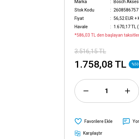
Marka
Bosch Akses
Stok Kodu
2608586757
Fiyat
56,52 EUR +
Havale
1.670,17 TL (
*586,03 TL den başlayan taksitler
3.516,15 TL
1.758,08 TL
%50
Yo
Karşılaştır