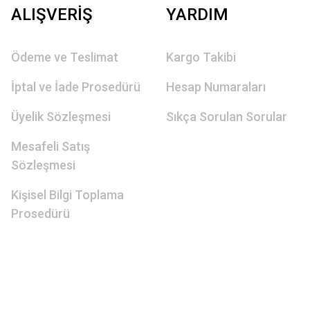
ALIŞVERİŞ
YARDIM
Ödeme ve Teslimat
Kargo Takibi
İptal ve İade Prosedürü
Hesap Numaraları
Üyelik Sözleşmesi
Sıkça Sorulan Sorular
Mesafeli Satış
Sözleşmesi
Kişisel Bilgi Toplama
Prosedürü