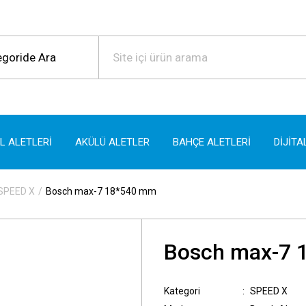
EL ALETLERİ
AKÜLÜ ALETLER
BAHÇE ALETLERİ
DİJİTA
SPEED X
Bosch max-7 18*540 mm
Bosch max-7 
Kategori
SPEED X