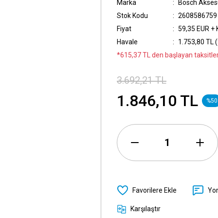
Marka
Bosch Akses
Stok Kodu
2608586759
Fiyat
59,35 EUR +
Havale
1.753,80 TL (
*615,37 TL den başlayan taksitler
3.692,21 TL
1.846,10 TL
%50
Yo
Karşılaştır