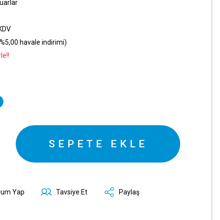
uarlar
 KDV
%5,00 havale indirimi)
le!!
SEPETE EKLE
rum Yap
Tavsiye Et
Paylaş