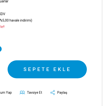
uarlar
 KDV
%5,00 havale indirimi)
le!!
SEPETE EKLE
rum Yap
Tavsiye Et
Paylaş