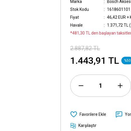
Marka
Bosch Akses
Stok Kodu
1618601101
Fiyat
46,42 EUR +
Havale
1.371,72 TL (
*481,30 TL den başlayan taksitler
2.887,82 TL
1.443,91 TL
%50
Yo
Karşılaştır