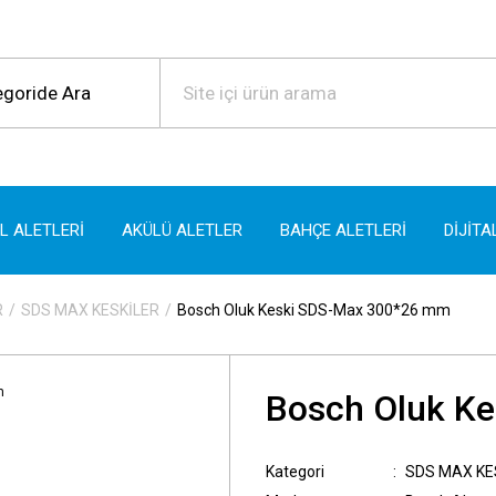
EL ALETLERİ
AKÜLÜ ALETLER
BAHÇE ALETLERİ
DİJİTA
R
SDS MAX KESKİLER
Bosch Oluk Keski SDS-Max 300*26 mm
Bosch Oluk K
Kategori
SDS MAX KE