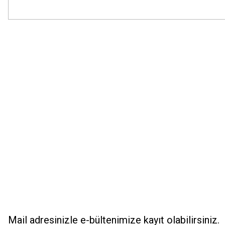
Bu ürünün fiyat bilgisi, resim, ürün açıklamalarında ve diğer konularda
Görüş ve önerileriniz için teşekkür ederiz.
Ürün resmi kalitesiz, bozuk veya görüntülenemiyor.
Ürün açıklamasında eksik bilgiler bulunuyor.
Ürün bilgilerinde hatalar bulunuyor.
Ürün fiyatı diğer sitelerden daha pahalı.
Bu ürüne benzer farklı alternatifler olmalı.
Mail adresinizle e-bültenimize kayıt olabilirsiniz.