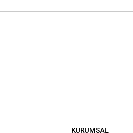
 yetersiz gördüğünüz noktaları öneri formunu kullanarak tarafımıza iletebilirsini
Bu ürüne ilk yorumu siz yapın!
Yorum Yaz
Gönder
KURUMSAL