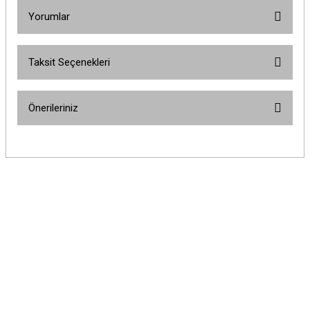
Yorumlar
Taksit Seçenekleri
Bu ürüne ilk yorumu siz yapın!
Önerileriniz
Yorum Yaz
Bu ürünün fiyat bilgisi, resim, ürün açıklamalarında ve diğer konularda
yetersiz gördüğünüz noktaları öneri formunu kullanarak tarafımıza
iletebilirsiniz.
Görüş ve önerileriniz için teşekkür ederiz.
Ürün resmi kalitesiz, bozuk veya görüntülenemiyor.
Ürün açıklamasında eksik bilgiler bulunuyor.
Ürün bilgilerinde hatalar bulunuyor.
Ürün fiyatı diğer sitelerden daha pahalı.
Bu ürüne benzer farklı alternatifler olmalı.