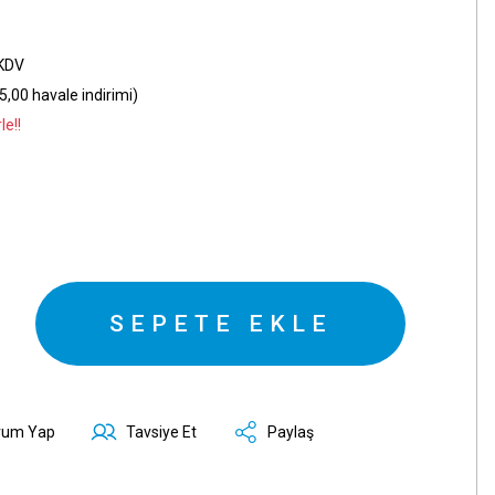
 KDV
,00 havale indirimi)
le!!
SEPETE EKLE
rum Yap
Tavsiye Et
Paylaş