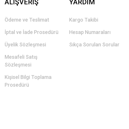
ALIŞVERİŞ
YARDIM
Ödeme ve Teslimat
Kargo Takibi
İptal ve İade Prosedürü
Hesap Numaraları
Üyelik Sözleşmesi
Sıkça Sorulan Sorular
Mesafeli Satış
Sözleşmesi
Kişisel Bilgi Toplama
Prosedürü