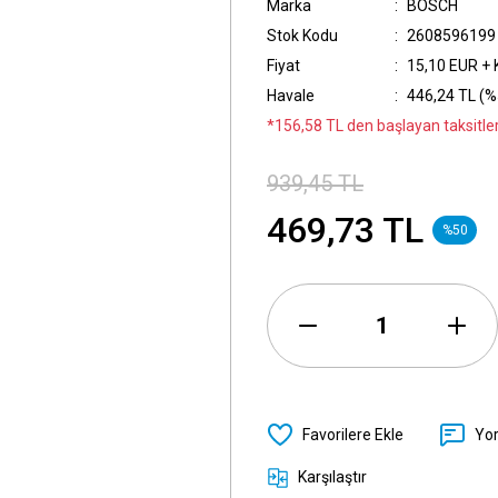
Marka
BOSCH
Stok Kodu
2608596199
Fiyat
15,10 EUR +
Havale
446,24 TL (%5
*156,58 TL den başlayan taksitler
939,45 TL
469,73 TL
%50
Yo
Karşılaştır