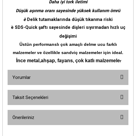
Daha iyi tork iletimi
Düşük aşınma oranı sayesinde yüksek kullanım ömrü
è
Delik tutamaklarında düşük tıkanma riski
è SDS-Quick şaftı sayesinde dişleri sıyırmadan hızlı uç
değişimi
Üstün performanslı çok amaçlı delme ucu farklı
malzemeler ve özellikle sandviç malzemeler için ideal.
İnce metal
,
ahşap
,
fayans
,
çok katlı malzemele
r
Yorumlar
Taksit Seçenekleri
Bu ürüne ilk yorumu siz yapın!
Önerileriniz
Yorum Yaz
Bu ürünün fiyat bilgisi, resim, ürün açıklamalarında ve diğer konularda