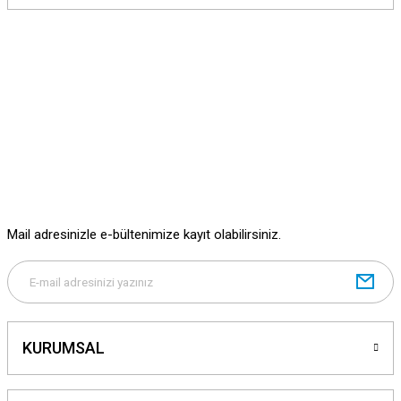
yetersiz gördüğünüz noktaları öneri formunu kullanarak tarafımıza
iletebilirsiniz.
Görüş ve önerileriniz için teşekkür ederiz.
Ürün resmi kalitesiz, bozuk veya görüntülenemiyor.
Ürün açıklamasında eksik bilgiler bulunuyor.
Ürün bilgilerinde hatalar bulunuyor.
Ürün fiyatı diğer sitelerden daha pahalı.
Bu ürüne benzer farklı alternatifler olmalı.
Mail adresinizle e-bültenimize kayıt olabilirsiniz.
Gönder
KURUMSAL