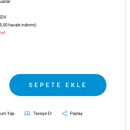
uarlar
 KDV
,00 havale indirimi)
le!!
SEPETE EKLE
rum Yap
Tavsiye Et
Paylaş