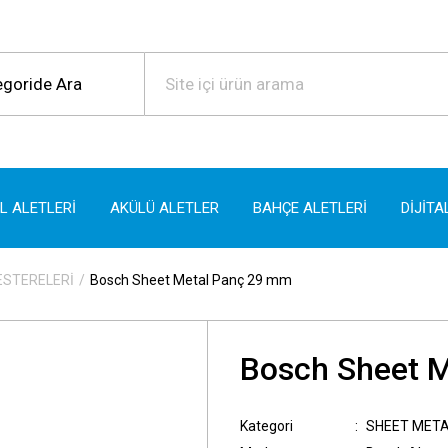
EL ALETLERİ
AKÜLÜ ALETLER
BAHÇE ALETLERİ
DİJİTA
ESTERELERİ
Bosch Sheet Metal Panç 29 mm
Bosch Sheet 
Kategori
SHEET META