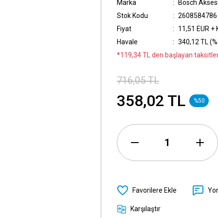
Marka
Bosch Akses
Stok Kodu
2608584786
Fiyat
11,51 EUR +
Havale
340,12 TL (%5
*119,34 TL den başlayan taksitler
716,05 TL
358,02 TL
%50
Yo
Karşılaştır