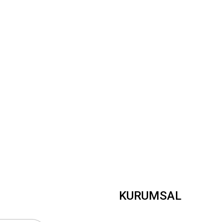
Bu ürüne ilk yorumu siz yapın!
Yorum Yaz
Gönder
KURUMSAL