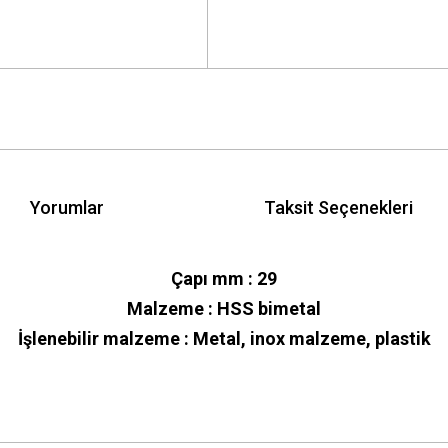
Yorumlar
Taksit Seçenekleri
Çapı mm : 29
Malzeme : HSS bimetal
İşlenebilir malzeme : Metal, inox malzeme, plastik
 yetersiz gördüğünüz noktaları öneri formunu kullanarak tarafımıza iletebilirsini