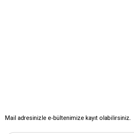
Ürün resmi kalitesiz, bozuk veya görüntülenemiyor.
Ürün açıklamasında eksik bilgiler bulunuyor.
Ürün bilgilerinde hatalar bulunuyor.
Ürün fiyatı diğer sitelerden daha pahalı.
Bu ürüne benzer farklı alternatifler olmalı.
Mail adresinizle e-bültenimize kayıt olabilirsiniz.