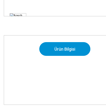
Ürün Bilgisi
Bu ürünün fiyat bilgisi, resim, ürün açıklamalarında ve diğer konularda
Görüş ve önerileriniz için teşekkür ederiz.