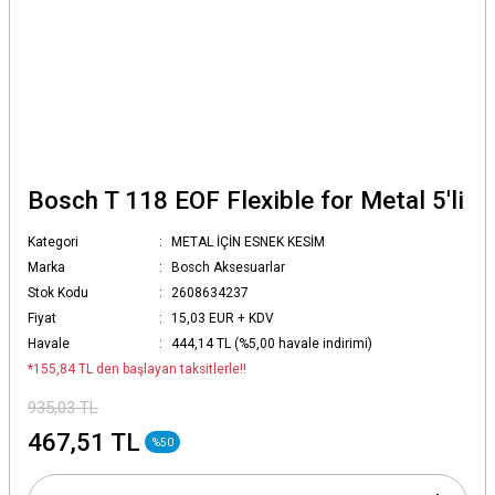
Bosch T 118 EOF Flexible for Metal 5'li
Kategori
METAL İÇİN ESNEK KESİM
Marka
Bosch Aksesuarlar
Stok Kodu
2608634237
Fiyat
15,03 EUR + KDV
Havale
444,14 TL (%5,00 havale indirimi)
*155,84 TL den başlayan taksitlerle!!
935,03 TL
467,51 TL
%50