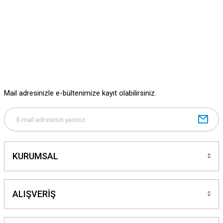
Ürün resmi kalitesiz, bozuk veya görüntülenemiyor.
Ürün açıklamasında eksik bilgiler bulunuyor.
Ürün bilgilerinde hatalar bulunuyor.
Ürün fiyatı diğer sitelerden daha pahalı.
Bu ürüne benzer farklı alternatifler olmalı.
Mail adresinizle e-bültenimize kayıt olabilirsiniz.
Gönder
KURUMSAL
ALIŞVERİŞ