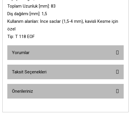
Toplam Uzunluk [mm]: 83
Diş dağılımı [mm]: 1,5
Kullanım alanları: İnce saclar (1,5-4 mm), kavisli Kesme için
özel
Tip: T 118 EOF
Yorumlar
Taksit Seçenekleri
Bu ürüne ilk yorumu siz yapın!
Önerileriniz
Yorum Yaz
Bu ürünün fiyat bilgisi, resim, ürün açıklamalarında ve diğer konularda
yetersiz gördüğünüz noktaları öneri formunu kullanarak tarafımıza
iletebilirsiniz.
Görüş ve önerileriniz için teşekkür ederiz.