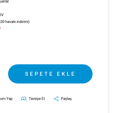
uarlar
KDV
00 havale indirimi)
!
SEPETE EKLE
rum Yap
Tavsiye Et
Paylaş