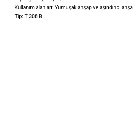
Kullanım alanları: Yumuşak ahşap ve aşındırıcı ahşa
Tip: T 308 B
Bu ürünün fiyat bilgisi, resim, ürün açıklamalarında ve diğer konularda
Görüş ve önerileriniz için teşekkür ederiz.
Ürün resmi kalitesiz, bozuk veya görüntülenemiyor.
Ürün açıklamasında eksik bilgiler bulunuyor.
Ürün bilgilerinde hatalar bulunuyor.
Ürün fiyatı diğer sitelerden daha pahalı.
Bu ürüne benzer farklı alternatifler olmalı.