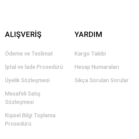
ALIŞVERİŞ
YARDIM
Ödeme ve Teslimat
Kargo Takibi
İptal ve İade Prosedürü
Hesap Numaraları
Üyelik Sözleşmesi
Sıkça Sorulan Sorular
Mesafeli Satış
Sözleşmesi
Kişisel Bilgi Toplama
Prosedürü