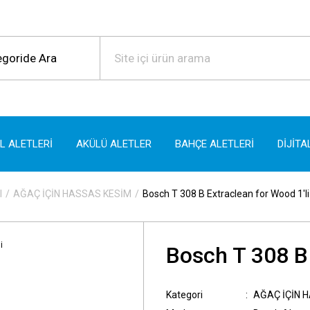
EL ALETLERİ
AKÜLÜ ALETLER
BAHÇE ALETLERİ
DİJİTA
I
AĞAÇ İÇİN HASSAS KESİM
Bosch T 308 B Extraclean for Wood 1'li
Bosch T 308 B 
Kategori
AĞAÇ İÇİN 