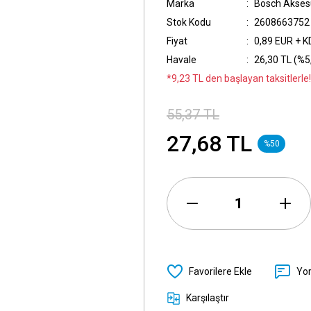
Marka
Bosch Akses
Stok Kodu
2608663752
Fiyat
0,89 EUR + 
Havale
26,30 TL (%5,
*9,23 TL den başlayan taksitlerle!
55,37 TL
27,68 TL
%50
Yo
Karşılaştır