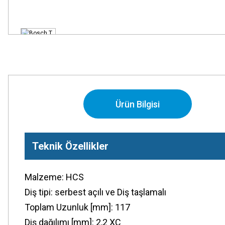
Ürün Bilgisi
Teknik Özellikler
Malzeme: HCS
Diş tipi: serbest açılı ve Diş taşlamalı
Toplam Uzunluk [mm]: 117
Diş dağılımı [mm]: 2,2 XC