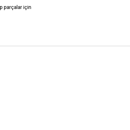
p parçalar için
 yetersiz gördüğünüz noktaları öneri formunu kullanarak tarafımıza iletebilirsini
Bu ürüne ilk yorumu siz yapın!
Yorum Yaz