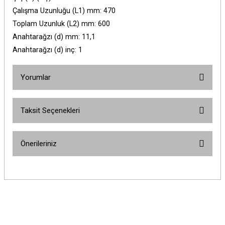
Çalışma Uzunluğu (L1) mm: 470
Toplam Uzunluk (L2) mm: 600
Anahtarağzı (d) mm: 11,1
Anahtarağzı (d) inç: 1
Yorumlar
Taksit Seçenekleri
Bu ürüne ilk yorumu siz yapın!
Önerileriniz
Yorum Yaz
Bu ürünün fiyat bilgisi, resim, ürün açıklamalarında ve diğer konularda
yetersiz gördüğünüz noktaları öneri formunu kullanarak tarafımıza
iletebilirsiniz.
Görüş ve önerileriniz için teşekkür ederiz.
Ürün resmi kalitesiz, bozuk veya görüntülenemiyor.