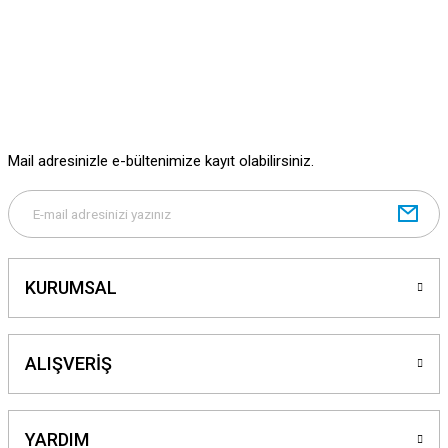
Ürün açıklamasında eksik bilgiler bulunuyor.
Ürün bilgilerinde hatalar bulunuyor.
Ürün fiyatı diğer sitelerden daha pahalı.
Bu ürüne benzer farklı alternatifler olmalı.
Mail adresinizle e-bültenimize kayıt olabilirsiniz.
Gönder
KURUMSAL
ALIŞVERİŞ
YARDIM