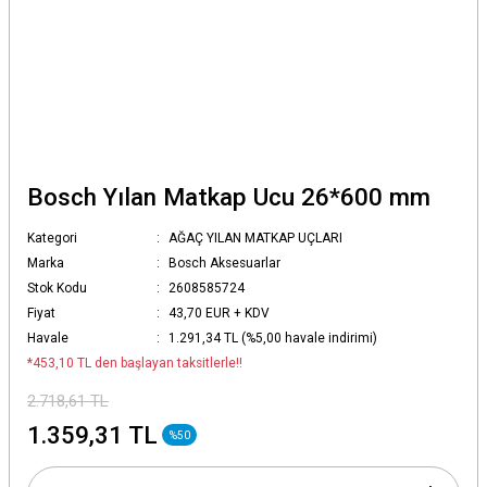
Bosch Yılan Matkap Ucu 26*600 mm
Kategori
AĞAÇ YILAN MATKAP UÇLARI
Marka
Bosch Aksesuarlar
Stok Kodu
2608585724
Fiyat
43,70 EUR + KDV
Havale
1.291,34 TL (%5,00 havale indirimi)
*453,10 TL den başlayan taksitlerle!!
2.718,61 TL
1.359,31 TL
%50