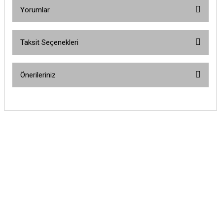
Yorumlar
Taksit Seçenekleri
Bu ürüne ilk yorumu siz yapın!
Önerileriniz
Yorum Yaz
Bu ürünün fiyat bilgisi, resim, ürün açıklamalarında ve diğer konularda
yetersiz gördüğünüz noktaları öneri formunu kullanarak tarafımıza
iletebilirsiniz.
Görüş ve önerileriniz için teşekkür ederiz.
Ürün resmi kalitesiz, bozuk veya görüntülenemiyor.
Ürün açıklamasında eksik bilgiler bulunuyor.
Ürün bilgilerinde hatalar bulunuyor.
Ürün fiyatı diğer sitelerden daha pahalı.
Bu ürüne benzer farklı alternatifler olmalı.