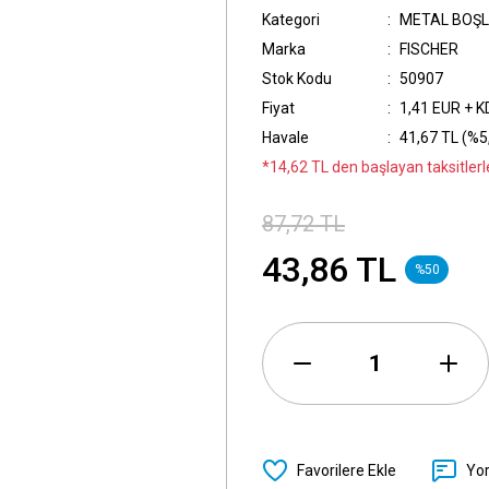
Kategori
METAL BOŞL
Marka
FISCHER
Stok Kodu
50907
Fiyat
1,41 EUR + 
Havale
41,67 TL (%5,
*14,62 TL den başlayan taksitlerle
87,72 TL
43,86 TL
%50
Yo