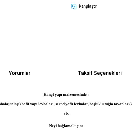
Karşılaştır
Yorumlar
Taksit Seçenekleri
Hangi yapı malzemesinde :
ambalaj talaşı) hafif yapı levhaları, sert elyaflı levhalar, boşluklu tuğla tavanl
vb.
Neyi bağlamak için
: