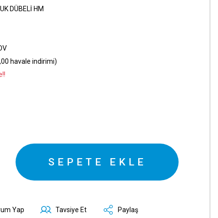
UK DÜBELİ HM
KDV
00 havale indirimi)
!!
SEPETE EKLE
rum Yap
Tavsiye Et
Paylaş