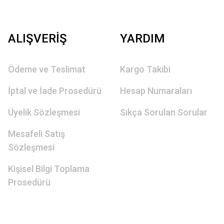
ALIŞVERİŞ
YARDIM
Ödeme ve Teslimat
Kargo Takibi
İptal ve İade Prosedürü
Hesap Numaraları
Üyelik Sözleşmesi
Sıkça Sorulan Sorular
Mesafeli Satış
Sözleşmesi
Kişisel Bilgi Toplama
Prosedürü