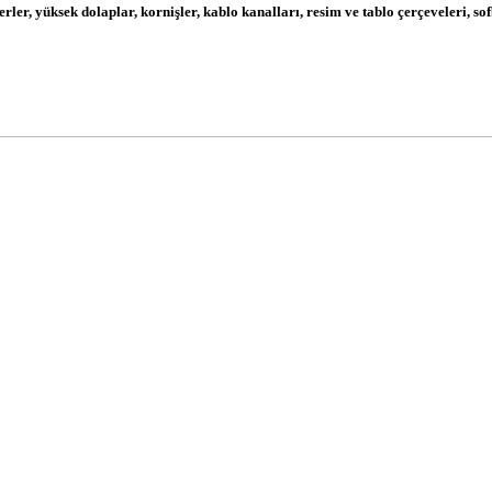
erler, yüksek dolaplar, kornişler, kablo kanalları, resim ve tablo çerçeveleri, so
 yetersiz gördüğünüz noktaları öneri formunu kullanarak tarafımıza iletebilirsini
Bu ürüne ilk yorumu siz yapın!
Yorum Yaz
Gönder