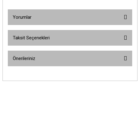
Yorumlar
Taksit Seçenekleri
Bu ürüne ilk yorumu siz yapın!
Önerileriniz
Yorum Yaz
Bu ürünün fiyat bilgisi, resim, ürün açıklamalarında ve diğer konularda
yetersiz gördüğünüz noktaları öneri formunu kullanarak tarafımıza
iletebilirsiniz.
Görüş ve önerileriniz için teşekkür ederiz.
Ürün resmi kalitesiz, bozuk veya görüntülenemiyor.
Ürün açıklamasında eksik bilgiler bulunuyor.
Ürün bilgilerinde hatalar bulunuyor.
Ürün fiyatı diğer sitelerden daha pahalı.