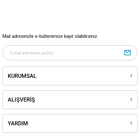
Ürün bilgilerinde hatalar bulunuyor.
Ürün fiyatı diğer sitelerden daha pahalı.
Bu ürüne benzer farklı alternatifler olmalı.
Mail adresinizle e-bültenimize kayıt olabilirsiniz.
Gönder
KURUMSAL
ALIŞVERİŞ
YARDIM