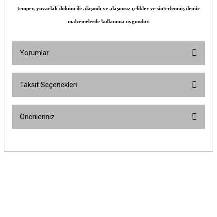
temper, yuvarlak döküm ile alaşımlı ve alaşımsız çelikler ve sinterlenmiş demir
malzemelerde kullanıma uygundur.
Yorumlar
Taksit Seçenekleri
Bu ürüne ilk yorumu siz yapın!
Önerileriniz
Yorum Yaz
Bu ürünün fiyat bilgisi, resim, ürün açıklamalarında ve diğer konularda
yetersiz gördüğünüz noktaları öneri formunu kullanarak tarafımıza
iletebilirsiniz.
Görüş ve önerileriniz için teşekkür ederiz.
Ürün resmi kalitesiz, bozuk veya görüntülenemiyor.
Ürün açıklamasında eksik bilgiler bulunuyor.