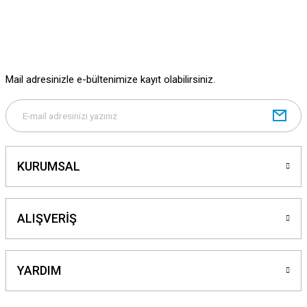
Ürün bilgilerinde hatalar bulunuyor.
Ürün fiyatı diğer sitelerden daha pahalı.
Bu ürüne benzer farklı alternatifler olmalı.
Mail adresinizle e-bültenimize kayıt olabilirsiniz.
Gönder
KURUMSAL
ALIŞVERİŞ
YARDIM