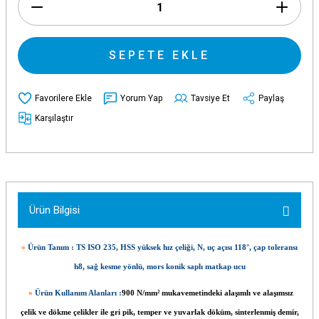
SEPETE EKLE
Yorum Yap
Tavsiye Et
Paylaş
Karşılaştır
Ürün Bilgisi
»
Ürün Tanım : TS ISO 235, HSS yüksek hız çeliği, N, uç açısı 118°, çap toleransı
h8, sağ kesme yönlü, mors konik saplı matkap ucu
»
Ürün Kullanım Alanları :
900 N/mm² mukavemetindeki alaşımlı ve alaşımsız
çelik ve dökme çelikler ile gri pik, temper ve yuvarlak döküm, sinterlenmiş demir,