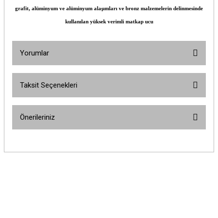
grafit, alüminyum ve alüminyum alaşımları ve bronz malzemelerin delinmesinde
kullanılan yüksek verimli matkap ucu
Yorumlar
Taksit Seçenekleri
Bu ürüne ilk yorumu siz yapın!
Önerileriniz
Yorum Yaz
Bu ürünün fiyat bilgisi, resim, ürün açıklamalarında ve diğer konularda
yetersiz gördüğünüz noktaları öneri formunu kullanarak tarafımıza
iletebilirsiniz.
Görüş ve önerileriniz için teşekkür ederiz.
Ürün resmi kalitesiz, bozuk veya görüntülenemiyor.
Ürün açıklamasında eksik bilgiler bulunuyor.