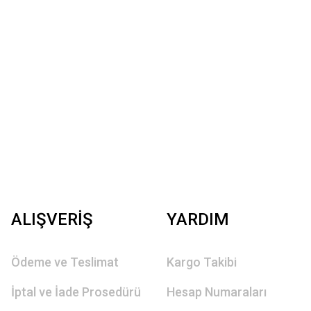
ALIŞVERİŞ
YARDIM
Ödeme ve Teslimat
Kargo Takibi
İptal ve İade Prosedürü
Hesap Numaraları