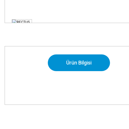
Ürün Bilgisi
Bu ürünün fiyat bilgisi, resim, ürün açıklamalarında ve diğer konularda
Görüş ve önerileriniz için teşekkür ederiz.
Ürün resmi kalitesiz, bozuk veya görüntülenemiyor.
Ürün açıklamasında eksik bilgiler bulunuyor.