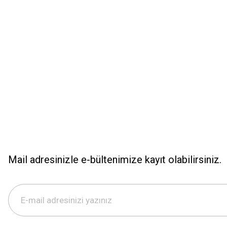
Ürün bilgilerinde hatalar bulunuyor.
Ürün fiyatı diğer sitelerden daha pahalı.
Bu ürüne benzer farklı alternatifler olmalı.
Mail adresinizle e-bültenimize kayıt olabilirsiniz.