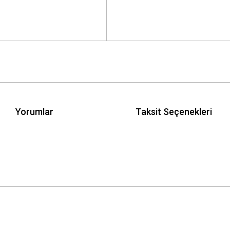
Yorumlar
Taksit Seçenekleri
 yetersiz gördüğünüz noktaları öneri formunu kullanarak tarafımıza iletebilirsini
Bu ürüne ilk yorumu siz yapın!
Yorum Yaz