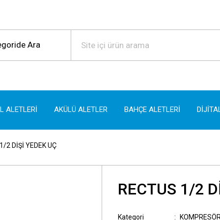
EL ALETLERİ
AKÜLÜ ALETLER
BAHÇE ALETLERİ
DİJİTA
1/2 DİŞİ YEDEK UÇ
RECTUS 1/2 D
Kategori
KOMPRESÖR