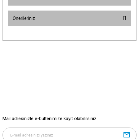
Bu ürüne ilk yorumu siz yapın!
Önerileriniz
Yorum Yaz
Bu ürünün fiyat bilgisi, resim, ürün açıklamalarında ve diğer konularda
yetersiz gördüğünüz noktaları öneri formunu kullanarak tarafımıza
iletebilirsiniz.
Görüş ve önerileriniz için teşekkür ederiz.
Ürün resmi kalitesiz, bozuk veya görüntülenemiyor.
Ürün açıklamasında eksik bilgiler bulunuyor.
Ürün bilgilerinde hatalar bulunuyor.
Ürün fiyatı diğer sitelerden daha pahalı.
Bu ürüne benzer farklı alternatifler olmalı.
Mail adresinizle e-bültenimize kayıt olabilirsiniz.