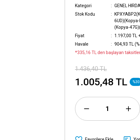
Kategori
GENEL HIRD
Stok Kodu
KPXYABP2(K
6UD)(Kopya-
(Kopya-47G)
Fiyat
1.197,00 TL 
Havale
904,93 TL (%
*335,16 TL den başlayan taksitler
1.436,40 TL
1.005,48 TL
%30
Yo