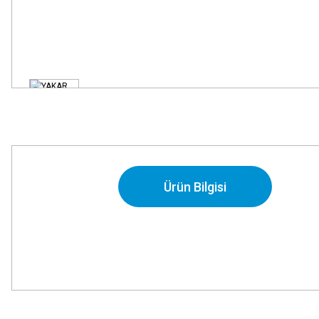
Ürün Bilgisi
Bu ürünün fiyat bilgisi, resim, ürün açıklamalarında ve diğer konularda
Görüş ve önerileriniz için teşekkür ederiz.