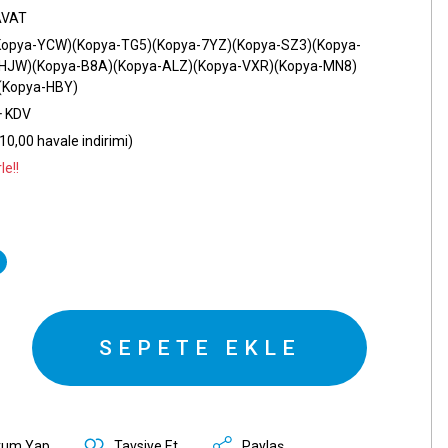
AVAT
opya-YCW)(Kopya-TG5)(Kopya-7YZ)(Kopya-SZ3)(Kopya-
HJW)(Kopya-B8A)(Kopya-ALZ)(Kopya-VXR)(Kopya-MN8)
(Kopya-HBY)
+ KDV
10,00 havale indirimi)
le!!
SEPETE EKLE
rum Yap
Tavsiye Et
Paylaş