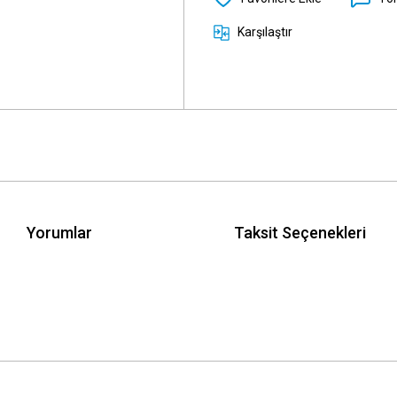
Karşılaştır
Yorumlar
Taksit Seçenekleri
 yetersiz gördüğünüz noktaları öneri formunu kullanarak tarafımıza iletebilirsini
Bu ürüne ilk yorumu siz yapın!