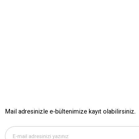
Ürün resmi kalitesiz, bozuk veya görüntülenemiyor.
Ürün açıklamasında eksik bilgiler bulunuyor.
Ürün bilgilerinde hatalar bulunuyor.
Ürün fiyatı diğer sitelerden daha pahalı.
Bu ürüne benzer farklı alternatifler olmalı.
Mail adresinizle e-bültenimize kayıt olabilirsiniz.