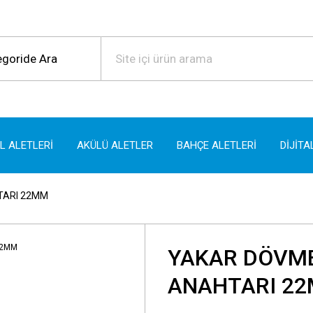
EL ALETLERİ
AKÜLÜ ALETLER
BAHÇE ALETLERİ
DİJİTA
TARI 22MM
YAKAR DÖVME
ANAHTARI 2