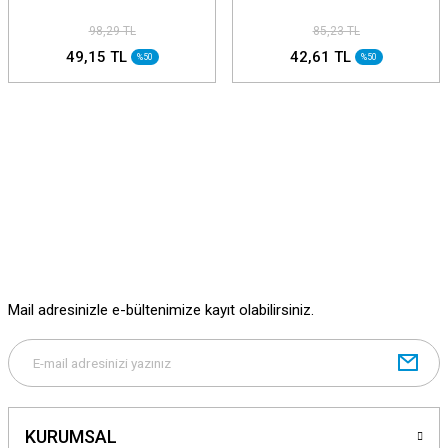
98,29 TL
85,23 TL
49,15 TL
42,61 TL
%50
%50
Mail adresinizle e-bültenimize kayıt olabilirsiniz.
KURUMSAL