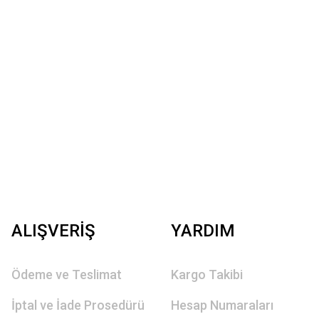
ALIŞVERİŞ
YARDIM
Ödeme ve Teslimat
Kargo Takibi
İptal ve İade Prosedürü
Hesap Numaraları