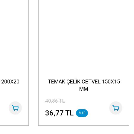
 200X20
TEMAK ÇELİK CETVEL 150X15
MM
40,86 TL
36,77 TL
%10