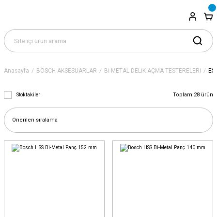
Anasayfa
BOSCH AKSESUARLAR
Bİ-METAL DELİK AÇMA TESTERELERİ
ES
Toplam 28 ürün
Stoktakiler