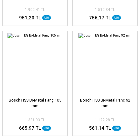
1.902,41 TL
1.512,34 TL
951,20 TL
756,17 TL
%50
%50
Bosch HSS Bi-Metal Panç 105
Bosch HSS Bi-Metal Panç 92
mm
mm
1.331,93 TL
1.122,28 TL
665,97 TL
561,14 TL
%50
%50