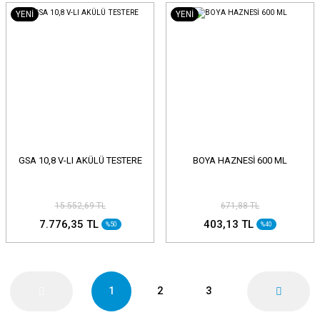
YENİ
YENİ
GSA 10,8 V-LI AKÜLÜ TESTERE
BOYA HAZNESİ 600 ML
15.552,69 TL
671,88 TL
7.776,35 TL
403,13 TL
%50
%40
1
2
3