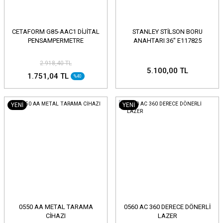
CETAFORM G85-AAC1 DİJİTAL
STANLEY STİLSON BORU
PENSAMPERMETRE
ANAHTARI 36'' E117825
2.918,40 TL
5.100,00 TL
1.751,04 TL
%40
YENİ
YENİ
0550 AA METAL TARAMA
0560 AC 360 DERECE DÖNERLİ
CİHAZI
LAZER