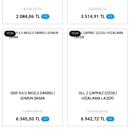
4.168,12 TL
7.029,82 TL
2.084,06 TL
3.514,91 TL
%50
%50
YENİ
YENİ
GDR 9.6 V AKÜLÜ DARBELİ
GLL 2 ÇAPRAZ ÇİZGİLİ
SOMUN SIKMA
HİZALAMA LAZERİ
12.691,00 TL
11.571,20 TL
6.345,50 TL
6.942,72 TL
%50
%40