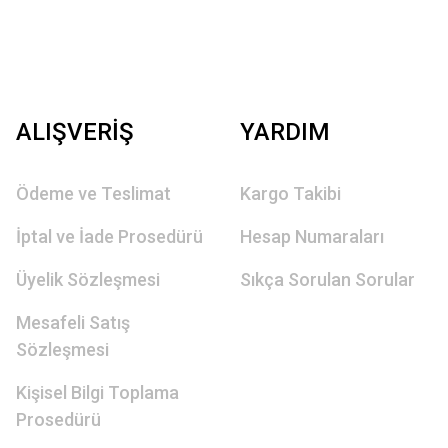
ALIŞVERİŞ
YARDIM
Ödeme ve Teslimat
Kargo Takibi
İptal ve İade Prosedürü
Hesap Numaraları
Üyelik Sözleşmesi
Sıkça Sorulan Sorular
Mesafeli Satış
Sözleşmesi
Kişisel Bilgi Toplama
Prosedürü