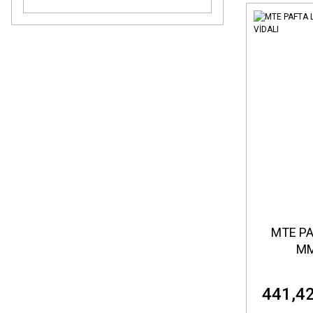
MTE PA
MM
441,42