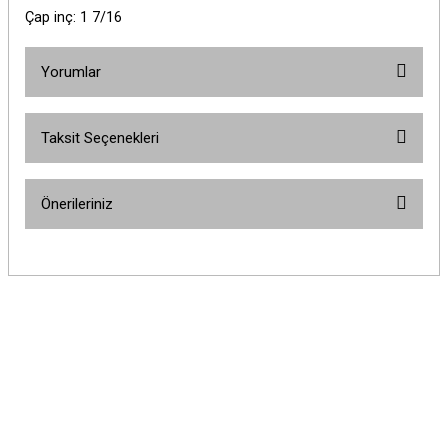
Çap inç: 1 7/16
Yorumlar
Taksit Seçenekleri
Bu ürüne ilk yorumu siz yapın!
Önerileriniz
Yorum Yaz
Bu ürünün fiyat bilgisi, resim, ürün açıklamalarında ve diğer konularda
yetersiz gördüğünüz noktaları öneri formunu kullanarak tarafımıza
iletebilirsiniz.
Görüş ve önerileriniz için teşekkür ederiz.
Ürün resmi kalitesiz, bozuk veya görüntülenemiyor.
Ürün açıklamasında eksik bilgiler bulunuyor.
Ürün bilgilerinde hatalar bulunuyor.
Ürün fiyatı diğer sitelerden daha pahalı.