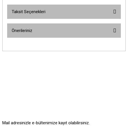
Taksit Seçenekleri
Bu ürüne ilk yorumu siz yapın!
Önerileriniz
Yorum Yaz
Bu ürünün fiyat bilgisi, resim, ürün açıklamalarında ve diğer konularda
yetersiz gördüğünüz noktaları öneri formunu kullanarak tarafımıza
iletebilirsiniz.
Görüş ve önerileriniz için teşekkür ederiz.
Ürün resmi kalitesiz, bozuk veya görüntülenemiyor.
Ürün açıklamasında eksik bilgiler bulunuyor.
Ürün bilgilerinde hatalar bulunuyor.
Ürün fiyatı diğer sitelerden daha pahalı.
Bu ürüne benzer farklı alternatifler olmalı.
Mail adresinizle e-bültenimize kayıt olabilirsiniz.