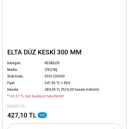
ELTA DÜZ KESKİ 300 MM
Kategori
KESKİLER
Marka
İZELTAŞ
Stok Kodu
5501230300
Fiyat
547,56 TL + KDV
Havale
384,39 TL (%10,00 havale indirimi)
*142,37 TL den başlayan taksitlerle!!
657,07 TL
427,10 TL
%35