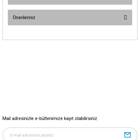
Bu ürüne ilk yorumu siz yapın!
Önerileriniz
Yorum Yaz
Bu ürünün fiyat bilgisi, resim, ürün açıklamalarında ve diğer konularda
yetersiz gördüğünüz noktaları öneri formunu kullanarak tarafımıza
iletebilirsiniz.
Görüş ve önerileriniz için teşekkür ederiz.
Ürün resmi kalitesiz, bozuk veya görüntülenemiyor.
Ürün açıklamasında eksik bilgiler bulunuyor.
Ürün bilgilerinde hatalar bulunuyor.
Ürün fiyatı diğer sitelerden daha pahalı.
Bu ürüne benzer farklı alternatifler olmalı.
Mail adresinizle e-bültenimize kayıt olabilirsiniz.