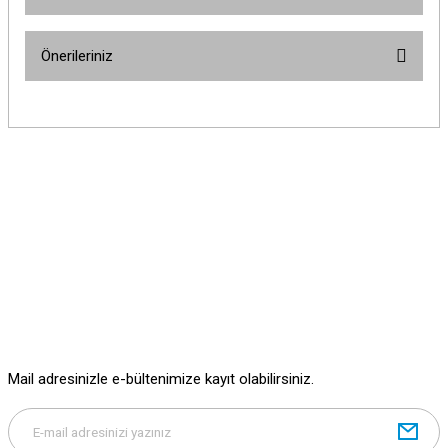
Bu ürüne ilk yorumu siz yapın!
Önerileriniz
Yorum Yaz
Bu ürünün fiyat bilgisi, resim, ürün açıklamalarında ve diğer konularda
yetersiz gördüğünüz noktaları öneri formunu kullanarak tarafımıza
iletebilirsiniz.
Görüş ve önerileriniz için teşekkür ederiz.
Ürün resmi kalitesiz, bozuk veya görüntülenemiyor.
Ürün açıklamasında eksik bilgiler bulunuyor.
Ürün bilgilerinde hatalar bulunuyor.
Ürün fiyatı diğer sitelerden daha pahalı.
Bu ürüne benzer farklı alternatifler olmalı.
Mail adresinizle e-bültenimize kayıt olabilirsiniz.