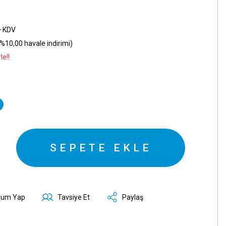
+ KDV
%10,00 havale indirimi)
le!!
SEPETE EKLE
rum Yap
Tavsiye Et
Paylaş