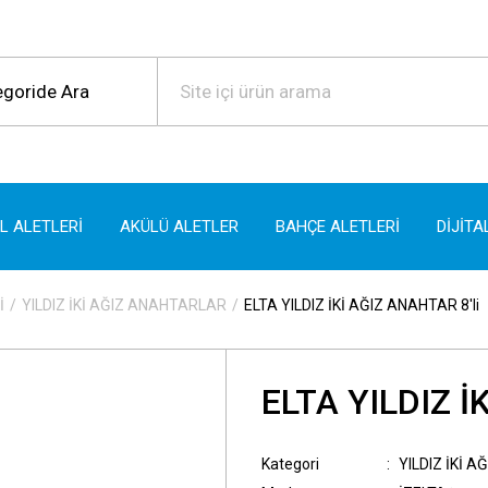
EL ALETLERİ
AKÜLÜ ALETLER
BAHÇE ALETLERİ
DİJİTA
İ
YILDIZ İKİ AĞIZ ANAHTARLAR
ELTA YILDIZ İKİ AĞIZ ANAHTAR 8'li
ELTA YILDIZ İ
Kategori
YILDIZ İKİ 