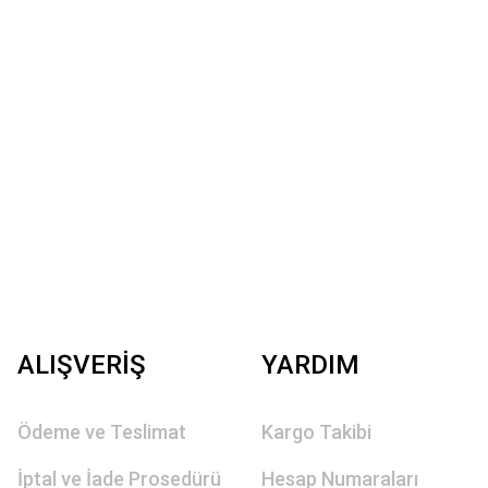
ALIŞVERİŞ
YARDIM
Ödeme ve Teslimat
Kargo Takibi
İptal ve İade Prosedürü
Hesap Numaraları