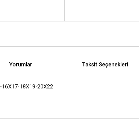
Yorumlar
Taksit Seçenekleri
-16X17-18X19-20X22
 yetersiz gördüğünüz noktaları öneri formunu kullanarak tarafımıza iletebilirsini
Bu ürüne ilk yorumu siz yapın!