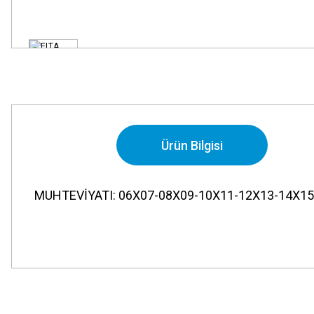
Ürün Bilgisi
MUHTEVİYATI: 06X07-08X09-10X11-12X13-14X15
Bu ürünün fiyat bilgisi, resim, ürün açıklamalarında ve diğer konularda
Görüş ve önerileriniz için teşekkür ederiz.
Ürün resmi kalitesiz, bozuk veya görüntülenemiyor.