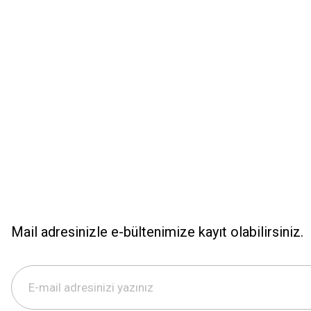
Ürün açıklamasında eksik bilgiler bulunuyor.
Ürün bilgilerinde hatalar bulunuyor.
Ürün fiyatı diğer sitelerden daha pahalı.
Bu ürüne benzer farklı alternatifler olmalı.
Mail adresinizle e-bültenimize kayıt olabilirsiniz.