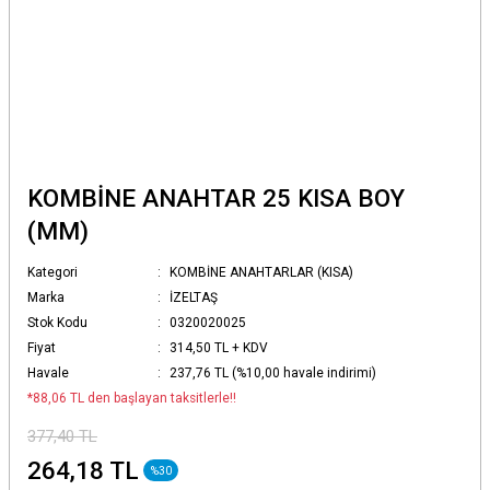
KOMBİNE ANAHTAR 25 KISA BOY
(MM)
Kategori
KOMBİNE ANAHTARLAR (KISA)
Marka
İZELTAŞ
Stok Kodu
0320020025
Fiyat
314,50 TL + KDV
Havale
237,76 TL (%10,00 havale indirimi)
*88,06 TL den başlayan taksitlerle!!
377,40 TL
264,18 TL
%30