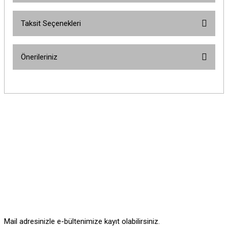
Taksit Seçenekleri
Bu ürüne ilk yorumu siz yapın!
Önerileriniz
Yorum Yaz
Bu ürünün fiyat bilgisi, resim, ürün açıklamalarında ve diğer konularda
yetersiz gördüğünüz noktaları öneri formunu kullanarak tarafımıza
iletebilirsiniz.
Görüş ve önerileriniz için teşekkür ederiz.
Ürün resmi kalitesiz, bozuk veya görüntülenemiyor.
Ürün açıklamasında eksik bilgiler bulunuyor.
Ürün bilgilerinde hatalar bulunuyor.
Ürün fiyatı diğer sitelerden daha pahalı.
Bu ürüne benzer farklı alternatifler olmalı.
Mail adresinizle e-bültenimize kayıt olabilirsiniz.