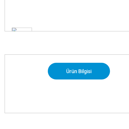
Ürün Bilgisi
Bu ürünün fiyat bilgisi, resim, ürün açıklamalarında ve diğer konularda
Görüş ve önerileriniz için teşekkür ederiz.
Ürün resmi kalitesiz, bozuk veya görüntülenemiyor.