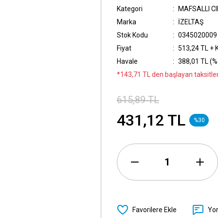
Kategori
MAFSALLI C
Marka
İZELTAŞ
Stok Kodu
0345020009
Fiyat
513,24 TL + 
Havale
388,01 TL (%
*143,71 TL den başlayan taksitler
615,89 TL
431,12 TL
%30
Yo