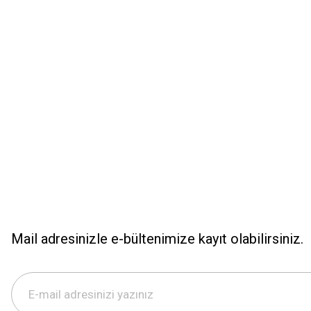
Ürün açıklamasında eksik bilgiler bulunuyor.
Ürün bilgilerinde hatalar bulunuyor.
Ürün fiyatı diğer sitelerden daha pahalı.
Bu ürüne benzer farklı alternatifler olmalı.
Mail adresinizle e-bültenimize kayıt olabilirsiniz.