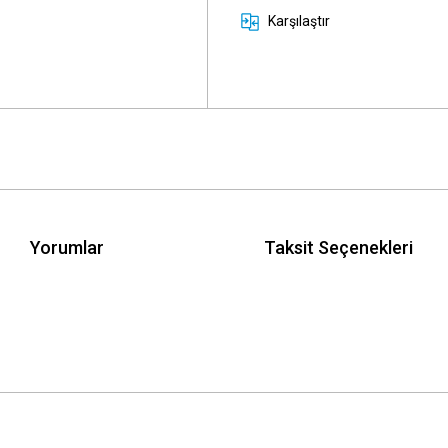
Karşılaştır
Yorumlar
Taksit Seçenekleri
 yetersiz gördüğünüz noktaları öneri formunu kullanarak tarafımıza iletebilirsini
Bu ürüne ilk yorumu siz yapın!