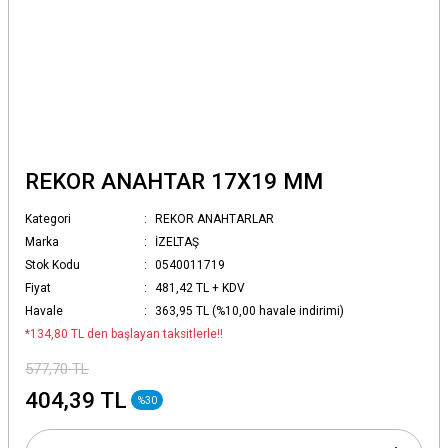
REKOR ANAHTAR 17X19 MM
Kategori
REKOR ANAHTARLAR
Marka
İZELTAŞ
Stok Kodu
0540011719
Fiyat
481,42 TL + KDV
Havale
363,95 TL (%10,00 havale indirimi)
*134,80 TL den başlayan taksitlerle!!
577,70 TL
404,39 TL
%30