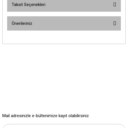
Taksit Seçenekleri
Bu ürüne ilk yorumu siz yapın!
Önerileriniz
Yorum Yaz
Bu ürünün fiyat bilgisi, resim, ürün açıklamalarında ve diğer konularda
yetersiz gördüğünüz noktaları öneri formunu kullanarak tarafımıza
iletebilirsiniz.
Görüş ve önerileriniz için teşekkür ederiz.
Ürün resmi kalitesiz, bozuk veya görüntülenemiyor.
Ürün açıklamasında eksik bilgiler bulunuyor.
Ürün bilgilerinde hatalar bulunuyor.
Ürün fiyatı diğer sitelerden daha pahalı.
Bu ürüne benzer farklı alternatifler olmalı.
Mail adresinizle e-bültenimize kayıt olabilirsiniz.