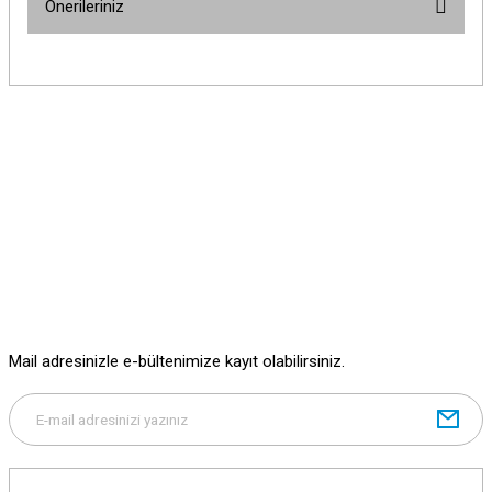
Önerileriniz
Yorum Yaz
Bu ürünün fiyat bilgisi, resim, ürün açıklamalarında ve diğer konularda
yetersiz gördüğünüz noktaları öneri formunu kullanarak tarafımıza
iletebilirsiniz.
Görüş ve önerileriniz için teşekkür ederiz.
Ürün resmi kalitesiz, bozuk veya görüntülenemiyor.
Ürün açıklamasında eksik bilgiler bulunuyor.
Ürün bilgilerinde hatalar bulunuyor.
Ürün fiyatı diğer sitelerden daha pahalı.
Bu ürüne benzer farklı alternatifler olmalı.
Mail adresinizle e-bültenimize kayıt olabilirsiniz.
Gönder