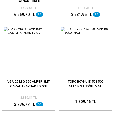
KAYNAK TORCU
6.599,68 TL
3.928,38 TL
6.269,70 TL
3.731,96 TL
%5
%5
VGA 25 MIG 250 AMPER 3MT
TORÇ BOYNU IK 501 500
GAZALTI KAYNAK TORCU
AMPER SU SOĞUTMALI
2.880,81 TL
1.309,46 TL
2.736,77 TL
%5