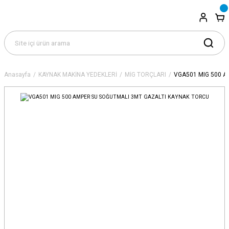
Anasayfa
KAYNAK MAKİNA YEDEKLERİ
MİG TORÇLARI
VGA501 MIG 500 A