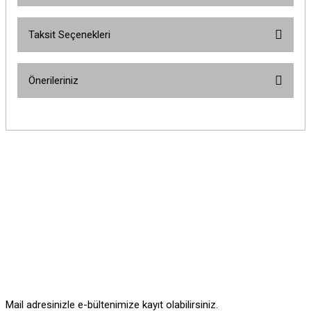
Taksit Seçenekleri
Bu ürüne ilk yorumu siz yapın!
Önerileriniz
Yorum Yaz
Bu ürünün fiyat bilgisi, resim, ürün açıklamalarında ve diğer konularda
yetersiz gördüğünüz noktaları öneri formunu kullanarak tarafımıza
iletebilirsiniz.
Görüş ve önerileriniz için teşekkür ederiz.
Ürün resmi kalitesiz, bozuk veya görüntülenemiyor.
Ürün açıklamasında eksik bilgiler bulunuyor.
Ürün bilgilerinde hatalar bulunuyor.
Ürün fiyatı diğer sitelerden daha pahalı.
Bu ürüne benzer farklı alternatifler olmalı.
Mail adresinizle e-bültenimize kayıt olabilirsiniz.