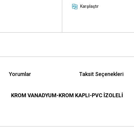
Karşılaştır
Yorumlar
Taksit Seçenekleri
KROM VANADYUM-KROM KAPLI-PVC İZOLELİ
 yetersiz gördüğünüz noktaları öneri formunu kullanarak tarafımıza iletebilirsini
Bu ürüne ilk yorumu siz yapın!