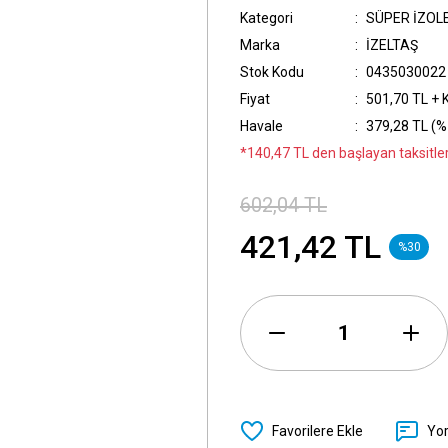
Kategori
SÜPER İZOLE
Marka
İZELTAŞ
Stok Kodu
0435030022
Fiyat
501,70 TL + 
Havale
379,28 TL (%
*140,47 TL den başlayan taksitler
602,04 TL
421,42 TL
%30
Yo