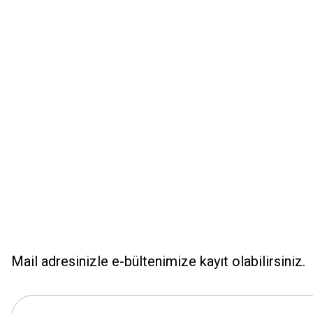
Ürün resmi kalitesiz, bozuk veya görüntülenemiyor.
Ürün açıklamasında eksik bilgiler bulunuyor.
Ürün bilgilerinde hatalar bulunuyor.
Ürün fiyatı diğer sitelerden daha pahalı.
Bu ürüne benzer farklı alternatifler olmalı.
Mail adresinizle e-bültenimize kayıt olabilirsiniz.