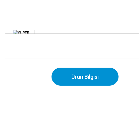
Ürün Bilgisi
Bu ürünün fiyat bilgisi, resim, ürün açıklamalarında ve diğer konularda
Görüş ve önerileriniz için teşekkür ederiz.