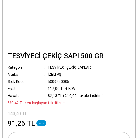
TESVİYECİ ÇEKİÇ SAPI 500 GR
Kategori
TESVİYECİ ÇEKİÇ SAPLARI
Marka
İZELTAŞ
Stok Kodu
5800250005
Fiyat
117,00 TL + KDV
Havale
82,13 TL (%10,00 havale indirimi)
*30,42 TL den başlayan taksitlerle!!
140,40 TL
91,26 TL
%35