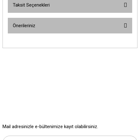
Taksit Seçenekleri
Bu ürüne ilk yorumu siz yapın!
Önerileriniz
Yorum Yaz
Bu ürünün fiyat bilgisi, resim, ürün açıklamalarında ve diğer konularda
yetersiz gördüğünüz noktaları öneri formunu kullanarak tarafımıza
iletebilirsiniz.
Görüş ve önerileriniz için teşekkür ederiz.
Ürün resmi kalitesiz, bozuk veya görüntülenemiyor.
Ürün açıklamasında eksik bilgiler bulunuyor.
Ürün bilgilerinde hatalar bulunuyor.
Ürün fiyatı diğer sitelerden daha pahalı.
Bu ürüne benzer farklı alternatifler olmalı.
Mail adresinizle e-bültenimize kayıt olabilirsiniz.