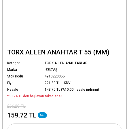
TORX ALLEN ANAHTAR T 55 (MM)
Kategori
TORX ALLEN ANAHTARLAR
Marka
İZELTAŞ
Stok Kodu
4910220055
Fiyat
221,83 TL + KDV
Havale
143,75 TL (%10,00 havale indirimi)
*53,24 TL den başlayan taksitlerle!!
266,20 TL
159,72 TL
%40