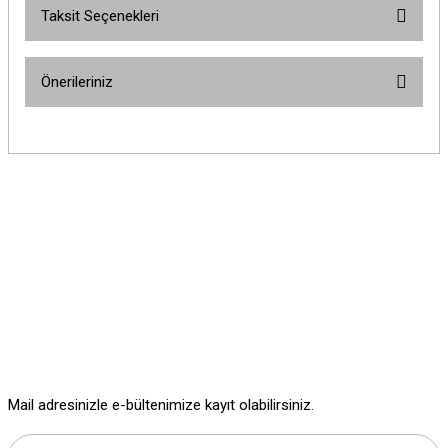
Taksit Seçenekleri
Bu ürüne ilk yorumu siz yapın!
Önerileriniz
Yorum Yaz
Bu ürünün fiyat bilgisi, resim, ürün açıklamalarında ve diğer konularda
yetersiz gördüğünüz noktaları öneri formunu kullanarak tarafımıza
iletebilirsiniz.
Görüş ve önerileriniz için teşekkür ederiz.
Ürün resmi kalitesiz, bozuk veya görüntülenemiyor.
Ürün açıklamasında eksik bilgiler bulunuyor.
Ürün bilgilerinde hatalar bulunuyor.
Ürün fiyatı diğer sitelerden daha pahalı.
Bu ürüne benzer farklı alternatifler olmalı.
Mail adresinizle e-bültenimize kayıt olabilirsiniz.