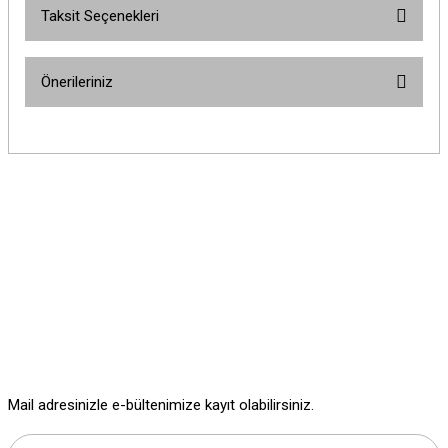
Taksit Seçenekleri
Bu ürüne ilk yorumu siz yapın!
Önerileriniz
Yorum Yaz
Bu ürünün fiyat bilgisi, resim, ürün açıklamalarında ve diğer konularda
yetersiz gördüğünüz noktaları öneri formunu kullanarak tarafımıza
iletebilirsiniz.
Görüş ve önerileriniz için teşekkür ederiz.
Ürün resmi kalitesiz, bozuk veya görüntülenemiyor.
Ürün açıklamasında eksik bilgiler bulunuyor.
Ürün bilgilerinde hatalar bulunuyor.
Ürün fiyatı diğer sitelerden daha pahalı.
Bu ürüne benzer farklı alternatifler olmalı.
Mail adresinizle e-bültenimize kayıt olabilirsiniz.