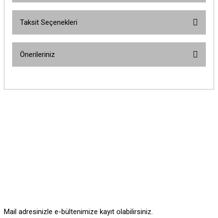
Taksit Seçenekleri
Bu ürüne ilk yorumu siz yapın!
Önerileriniz
Yorum Yaz
Bu ürünün fiyat bilgisi, resim, ürün açıklamalarında ve diğer konularda
yetersiz gördüğünüz noktaları öneri formunu kullanarak tarafımıza
iletebilirsiniz.
Görüş ve önerileriniz için teşekkür ederiz.
Ürün resmi kalitesiz, bozuk veya görüntülenemiyor.
Ürün açıklamasında eksik bilgiler bulunuyor.
Ürün bilgilerinde hatalar bulunuyor.
Ürün fiyatı diğer sitelerden daha pahalı.
Bu ürüne benzer farklı alternatifler olmalı.
Mail adresinizle e-bültenimize kayıt olabilirsiniz.