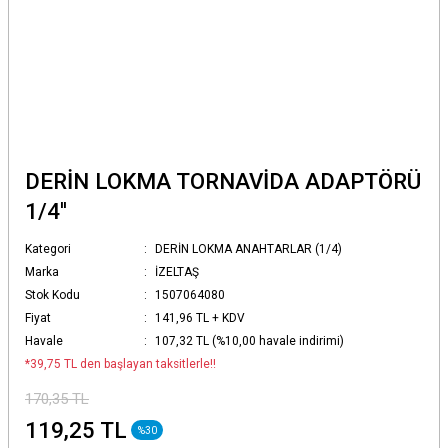
DERİN LOKMA TORNAVİDA ADAPTÖRÜ
1/4''
Kategori
DERİN LOKMA ANAHTARLAR (1/4)
Marka
İZELTAŞ
Stok Kodu
1507064080
Fiyat
141,96 TL + KDV
Havale
107,32 TL (%10,00 havale indirimi)
*39,75 TL den başlayan taksitlerle!!
170,35 TL
119,25 TL
%30